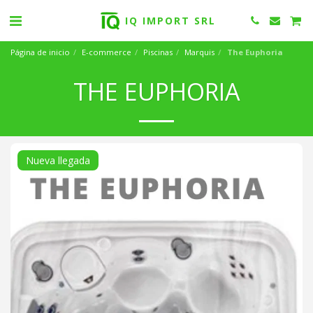
IQ IMPORT SRL
Página de inicio
E-commerce
Piscinas
Marquis
The Euphoria
THE EUPHORIA
Nueva llegada