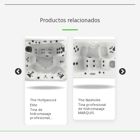
Productos relacionados
it
The Hollywood
The Nashville
The Su
ot Tub,
Tina profesional
7 perso
Elite
de hidromasaje
65 Jets
Tina de
MARQUIS
hidromasaje
profesional,
MARQUIS