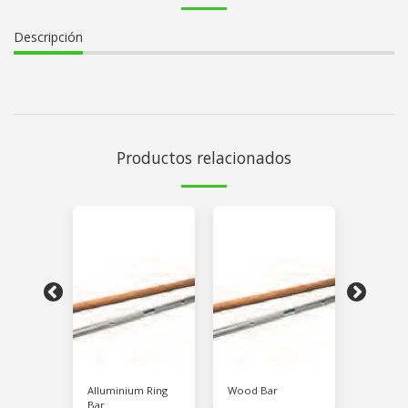
Descripción
Productos relacionados
ubing:
Alluminium Ring
Wood Bar
Easy Big
kg
Bar
Elastic 4