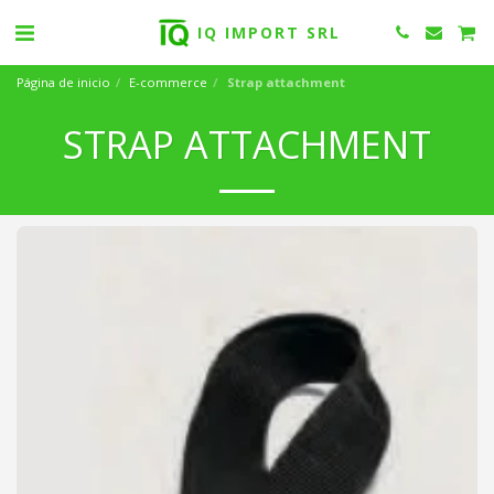
IQ IMPORT SRL
Página de inicio
E-commerce
Strap attachment
STRAP ATTACHMENT