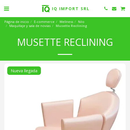
IQ IMPORT SRL
Página de inicio
E-commerce
Wellness
Nilo
Maquillaje y sala de novias
Musette Reclining
MUSETTE RECLINING
Nueva llegada