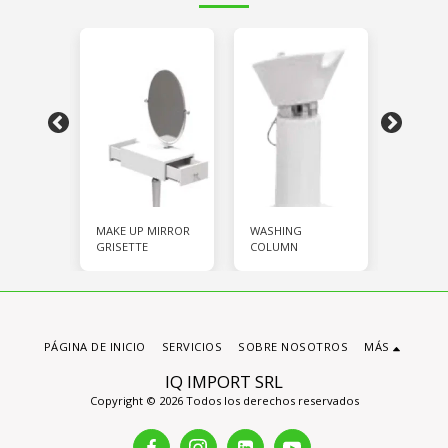
t
MAKE UP MIRROR
WASHING
Styling 
E PLUS
GRISETTE
COLUMN
GRIMHI
PÁGINA DE INICIO
SERVICIOS
SOBRE NOSOTROS
MÁS
IQ IMPORT SRL
Copyright © 2026 Todos los derechos reservados