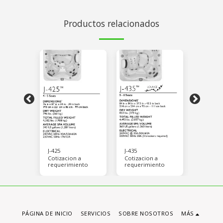
Productos relacionados
J-425
J-435
J-445
 a
Cotizacion a
Cotizacion a
Cotizac
ento
requerimiento
requerimiento
requeri
PÁGINA DE INICIO
SERVICIOS
SOBRE NOSOTROS
MÁS