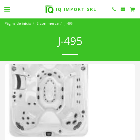
IQ IMPORT SRL
Página de inicio
E-commerce
J-495
J-495