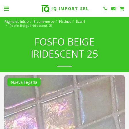
IQ IMPORT SRL
Página de inicio
E-commerce
Piscinas
Ezarri
Fosfo Beige Iridescent 25
FOSFO BEIGE
IRIDESCENT 25
Nueva llegada