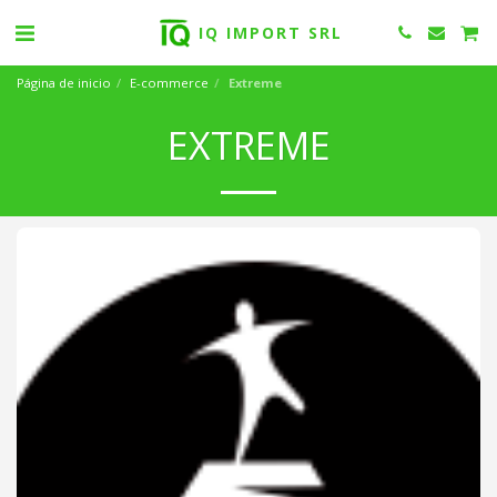
IQ IMPORT SRL
Página de inicio
E-commerce
Extreme
EXTREME