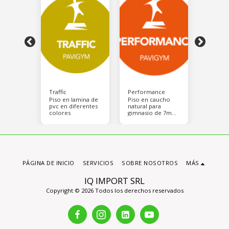
Traffic
Performance
Endura
aucho
Piso en lamina de
Piso en caucho
Piso en
ra
pvc en diferentes
natural para
natural 
 de 7mm
colores
gimnasio de 7mm
gimnas
r en
de espesor en
de espe
e 90 x
planchas de 90 x
planchas
ne en
90 cm. viene en
90 cm. 
olores
diversos colores
diverso
PÁGINA DE INICIO
SERVICIOS
SOBRE NOSOTROS
MÁS
IQ IMPORT SRL
Copyright © 2026 Todos los derechos reservados