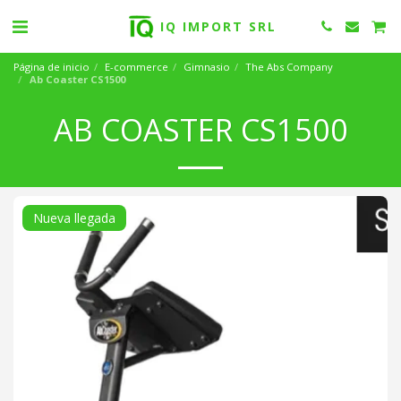
IQ IMPORT SRL
Página de inicio
E-commerce
Gimnasio
The Abs Company
Ab Coaster CS1500
AB COASTER CS1500
Nueva llegada